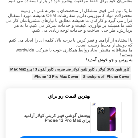
مشتریان خود برای حفظ موقعیت پیشرو خود در بازار استفاده می کنیم.
ما یک تیم فنی قوی متشکل از متخصصان با تجربه غنی در زمینه
محصولات مواد کامپوزیتی داریم.سفارشات OEM همیشه مورد استقبال
قرار می گیرد و کارکنان ما همیشه مطابق با نیازهای مشتریانمان کار می
کنند.ما همیشه بر نوآوری، کیفیت و خدمات تمرکز می کنیم.ما به هر
پردازش، طراحی، ساخت و خدمات توجه زیادی می کنیم.
با استفاده از آرامید و فیبر کربن با درجه بالا، کلمه ای را ایجاد می کنیم
که دوستدار محیط زیست است.
ما مشتاقانه منتظر ایجاد روابط همکاری خوب با شرکت wordwide
هستیم!
به پرس و جو خوش آمدید!
کاور تلفن SGS کولار ، کاور تلفن کولار ضد ضربه ، کاور آیفون 13 پرو Max Max
iPhone 13 Pro Max Cover
Shockproof Phone Cover
بهترين قيمت رو براي
پوشش گوشی فیبر کربنی کولار آرامید
برای iPhone 13 Pro Max