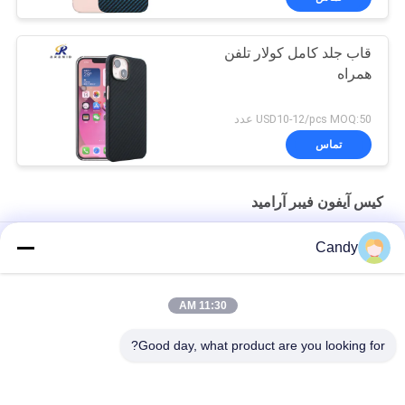
قاب جلد کامل کولار تلفن
همراه
USD10-12/pcs MOQ:50 عدد
تماس
کیس آیفون فیبر آرامید
پوشش تلفن همراه فیبر کربن آرامید 1500D برای آیفون 17 پرو مکس
Candy
قاب موبایل فیبر کربن آرامید ممتاز با فریم فلزی برای آیفون 17 پرو
مکس
11:30 AM
پوشش تلفن همراه با فیبر کربن آرامید برای آیفون 17 پرو مکس
Good day, what product are you looking for?
دسته بندی های محبوب
همه