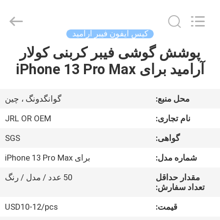
Shenzhen
JRL
Technology
Co.,
Ltd.
کیس آیفون فیبر آرامید
All
Rights
پوشش گوشی فیبر کربنی کولار
صفحه
Reserved.
آرامید برای iPhone 13 Pro Max
اصلی
محصولات
محل منبع:
گوانگدونگ ، چین
نام تجاری:
JRL OR OEM
فیلم
گواهی:
SGS
های
شماره مدل:
برای iPhone 13 Pro Max
نمایش
مقدار حداقل
50 عدد / مدل / رنگ
تعداد سفارش:
واقعیت
قیمت:
USD10-12/pcs
مجازی