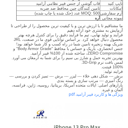
تایپ کنید
قاب گوشی از جنس فیبر نظامی آرامید
امکانات
تامین کنندگان چین محافظ ضد ضربه
آرم سفارشی
MOQ: 500 عدد (حک شده یا چاپ شده)
نمونه مجانی
آره
ما مشتاقیم تا با ارزش ترین و با کیفیت ترین محصول را از طراحی تا
آزمایش به مشتری خود ارائه دهیم
فرآیند و تولید نهایی، تیم ما فرآیند دقیق را برای کنترل هرچه بهتر
محصول دنبال خواهد کرد. بر اساس توانایی قوی ما در صنعت، JRL
شریک بهینه زنجیره تامین شما در راه کسب و کار شما خواهد بود!
جنس انحصاری، باریک و حساس با محافظ "Body Armor Grade" و
ZERO Compromise، ساخته شده از 100% فیبر آرامید.
بهترین تجربه حمل و شارژ بی سیم را برای شما به ارمغان می آورد.
لمس بافت نرم 3D-Grip.
100% فیتنت.
فرایند تولید:
برش --- شکل دهی خلاء --- لیزر --- برش --- تمیز کردن و بررسی ---
رنگ آمیزی --- مرتب سازی و بسته بندی
بازارهای اصلی: ایالات متحده آمریکا، بریتانیا، روسیه، ژاپن، فرانسه،
آلمان.و غیره.
ویژگی ها و کاربرد فیبر آرامید.pdf