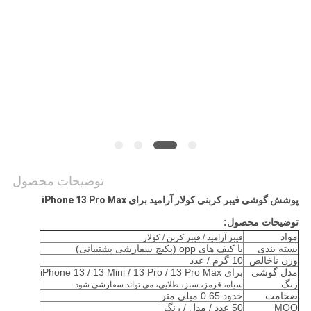
موارد
NEWS
نقشه
سایت
PRIVACY
توضیحات محصول
POLICY
پوشش گوشی فیبر کربنی کولار آرامید برای iPhone 13 Pro Max
توضیحات محصول:
مواد
فیبر آرامید / فیبر کربن / کولار
بسته بندی
با کیف های opp (پکیج سفارشی پشتیبانی)
وزن ناخالص
10 گرم / عدد
مدل گوشی
برای iPhone 13 / 13 Mini / 13 Pro / 13 Pro Max
رنگ
سیاه، قرمز، سبز، طلایی، می تواند سفارشی شود
ضخامت
حدود 0.65 میلی متر
MOQ
50 عدد / مدل / رنگ