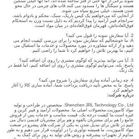
شوند.برخی از آنها حتی از فلز ساخته شده اند، اما آنها خیلی سنگین
هستند و سیگنال ها را مسدود می کنند.قاب های چرمی در حال محو
شدن هستند، خیلی سریع سیاه می شوند.
از آنجایی که می‌خواهیم یک کیس باریک، سبک، محکم و بادوام باشد،
سرانجام فیبر آرامید را پیدا کردیم که به دلیل نسبت وزن به استحکام
فوق‌العاده‌اش، قهرمان فوق‌العاده‌ای در میان مواد است.
2. آیا سفارش نمونه را قبول می کنید؟
A: ما خوشحالیم که سفارش نمونه را برای بررسی کیفیت انجام می
دهید و از ارائه مشاوره در مورد محصولات و خدمات ما استقبال می
کنیم، ما بهترین تلاش را خواهیم کرد تا شما را راضی کنیم.
3. آیا می توانید بپذیرید که لوگوی مشتری را روی آن اضافه کنید؟
پاسخ: بله، می‌توانیم لوگوی مشتری را روی آن اضافه کنیم، اما فقط در
یک رنگ.
4. چه زمانی آماده سازی سفارش را شروع می کنید؟
پاسخ: ما به محض تأیید دریافت پرداخت شما، آماده سازی کالا را آغاز
خواهیم کرد.
درباره شرکت:
Shenzhen JRL Technology Co., Ltd. متخصص در طراحی و تولید
مواد کامپوزیت.محصولات اصلی ما: محصولات آرامید و فیبر کربن و
غیره است.ما کیفیت درجه یک، قیمت مناسب و خدمات پس از فروش
جامع را هم برای مشتریان بالقوه و هم برای مشتریان قدیمی دنبال می
کنیم.در تلاش برای تبدیل شدن به یکی از شرکت های پیشرو در صنعت
مواد کامپوزیت، ما همیشه نوآوری را در اولویت قرار می دهیم و به طور
مداوم از تجهیزات پیشرفته و روش های تولید به روز برای کمک به