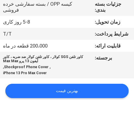
جزئیات بسته
کیسه OPP / بسته سفارشی خرده
بندی:
فروشی
درباره
زمان تحویل:
5-8 روز کاری
ما
شرایط پرداخت:
T/T
کنترل
قابلیت ارائه:
200،000 قطعه در ماه
کیفیت
برجسته:
کاور تلفن SGS کولار ، کاور تلفن کولار ضد ضربه ، کاور
آیفون 13 پرو Max Max
,
,
Shockproof Phone Cover
با
iPhone 13 Pro Max Cover
ما
بهترین قیمت
تماس
بگیرید
اخبار