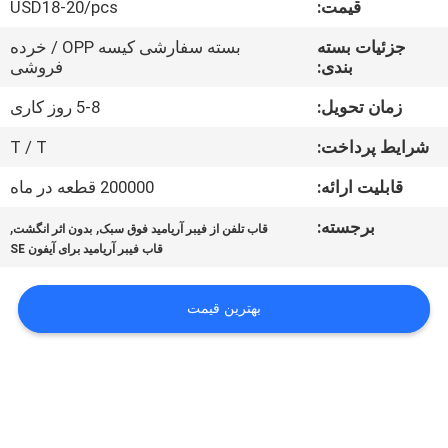
قیمت:
USD18-20/pcs
درباره
جزئیات بسته
بسته سفارشی کیسه OPP / خرده
بندی:
فروشی
ما
زمان تحویل:
5-8 روز کاری
کنترل
شرایط پرداخت:
T / T
کیفیت
قابلیت ارائه:
200000 قطعه در ماه
برجسته:
,
,
قاب تلفن از فیبر آریامید فوق سبک
بدون اثر انگشت
با
قاب فیبر آریامید برای آیفون SE
ما
تماس
بهترین قیمت
بگیرید
اخبار