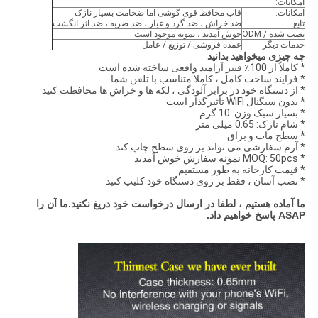
امکانات:
امکانات:
قاب محافظ قوی گوشی اما ضخامت بسیار نازک
تابع
ضد خراش ، ضد گرد و غبار ، ضد ضربه ، ضد اثر انگشت
نصب شده / ODM
خوش آمدید ، نمونه موجود است
خدمات دیگر
عمده فروشی / توزیع / عامل
چه چیزی میخواهید بدانید
* کاملاً از 100٪ فیبر آرامید واقعی ساخته شده است
* فرایند ساخت کامل ، کاملا متناسب با تلفن شما
* از دستگاه خود در برابر آلودگی ، لکه ها و خراش ها محافظت کنید
* بدون سیگنال WIFI تأثیرگذار است
* بسیار سبک وزن: 10 گرم
* شام نازک: 0.65 میلی متر
* سطح مات و براق
* آرم سفارشی می تواند بر روی سطح چاپ کند
* MOQ: 50pcs نمونه سفارش خوش آمدید
* قیمت کارخانه به طور مستقیم
* نصب آسان ، فقط بر روی دستگاه خود کلیپ کنید
ما آماده هستیم ، لطفا در ارسال درخواست خود دریغ نکنید.ما آن را
ASAP پاسخ خواهیم داد.