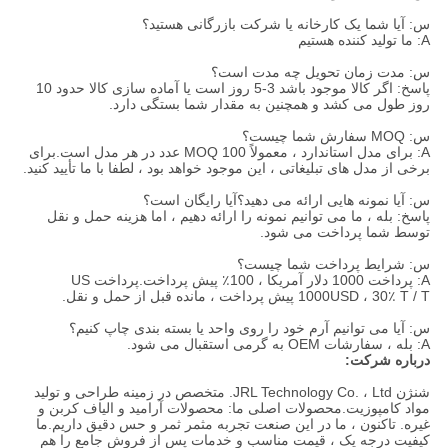
س: آیا شما یک کارخانه یا شرکت بازرگانی هستید؟
A: ما تولید کننده هستیم
س: مدت زمان تحویل چه مدت است؟
پاسخ: اگر کالا موجود باشد 3-5 روز است یا آماده سازی کالا حدود 10
روز طول می کشد و همچنین به مقدار شما بستگی دارد.
س: MOQ سفارش شما چیست؟
A: برای مدل استاندارد ، معمولاً MOQ 100 عدد در هر مدل است.برای
برخی از مدل های تبلیغاتی ، این موجود خواهد بود ، لطفا با ما تأیید کنید.
س: آیا نمونه هایی ارائه می دهید؟آیا رایگان است؟
پاسخ: بله ، ما می توانیم نمونه را ارائه دهیم ، اما هزینه حمل و نقل
توسط شما پرداخت می شود.
س: شرایط پرداخت شما چیست؟
A: پرداخت 1000 دلار آمریکا ، 100٪ پیش پرداخت.پرداخت US
1000USD ، 30٪ T / T پیش پرداخت ، مانده قبل از حمل و نقل.
س: آیا می توانیم آرم خود را روی واحد یا بسته بندی چاپ کنیم؟
A: بله ، سفارشات OEM به گرمی استقبال می شود.
درباره شرکت:
شنژن JRL Technology Co. ، Ltd. متخصص در زمینه طراحی و تولید
مواد کامپوزیت.محصولات اصلی ما: محصولات آرامید و الیاف کربن و
غیره. تاکنون ، ما در این صنعت تجربه مثمر ثمر و حس دقیق داریم.ما
کیفیت درجه یک ، قیمت مناسب و خدمات پس از فروش جامع را هم