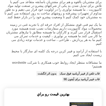
برای مشتریان بالقوه و هم برای مشتریان باسابقه متقاعد می کنیم.با
تلاش برای تبدیل شدن به یکی از شرکتهای پیشرو در صنعت تولید مواد
کامپوزیت ، ما همیشه نوآوری را در اولویت خود قرار می دهیم و به طور
مداوم از تجهیزات پیشرفته و روشهای ساخت به روز استفاده می کنیم تا
به مشتریان خود کمک کنیم تا وضعیت پیشرو خود را در بازار حفظ کنند.
ما یک تیم فنی قوی متشکل از افراد حرفه ای با تجربه غنی در زمینه
محصولات مواد کامپوزیت داریم.سفارشات نصب شده همیشه مورد
استقبال قرار می گیرند و کارکنان ما همیشه مطابق با نیازهای مشتریان
ما کار می کنند.ما همیشه بر نوآوری ، کیفیت و خدمات تمرکز می
کنیم.ما به هر پردازش ، طراحی ، ساخت و خدمات توجه زیادی می
کنیم.
با استفاده از آرامید و فیبر کربن درجه یک کلمه ای سازگار با محیط
زیست ایجاد می کنیم.
ما مشتاقانه منتظر ایجاد روابط خوب همکاری با شرکت wordwide
هستیم!
قاب تلفن از فیبر آریامید فوق سبک
بدون اثر انگشت
قاب فیبر آریامید برای آیفون SE
بهترين قيمت رو براي