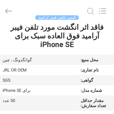
Shenzhen
JRL
Technology
Co.,
Ltd.
کیس تلفن فیبر آرامید
All
Rights
فاقد اثر انگشت مورد تلفن فیبر
صفحه
Reserved.
آرامید فوق العاده سبک برای
اصلی
iPhone SE
محصولات
محل منبع:
گوانگدونگ ، چین
فیلم
نام تجاری:
JRL OR OEM
های
گواهی:
SGS
شماره مدل:
برای iPhone SE
نمایش
واقعیت
مقدار حداقل
50 عدد
تعداد سفارش:
مجازی