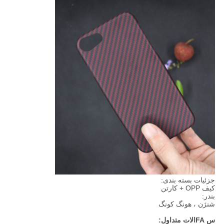
جزئیات بسته بندی:
کیف OPP + کارتن
بندر:
شنژن ، هونگ کونگ
س FAالات متداول: