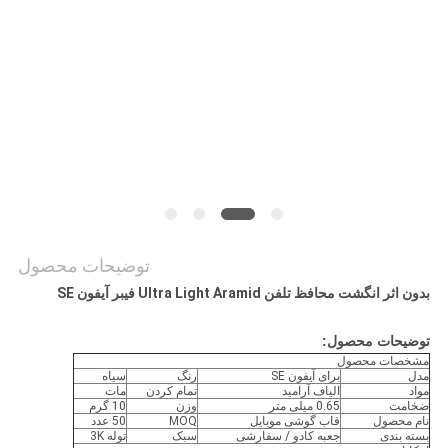
موارد
NEWS
نقشه
سایت
PRIVACY
توضیحات محصول
POLICY
بدون اثر انگشت محافظ تلفن Ultra Light Aramid فیبر آیفون SE
توضیحات محصول:
مشخصات محصول
مدل
برای آیفون SE
رنگ
سیاه
مواد
الیاف آرامید
تمام کردن
مات
ضخامت
0.65 میلی متر
وزن
10 گرم
نام محصول
قاب گوشی موبایل
MOQ
50 عدد
بسته بندی
جعبه کادو / سفارشی
سبک
توله 3K