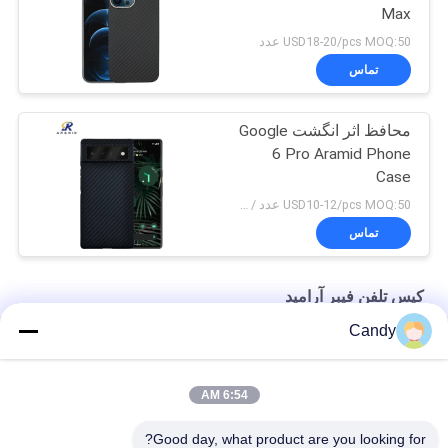
Max
USD18-20/pcs MOQ:50 عدد
تماس
محافظ اثر انگشت Google
6 Pro Aramid Phone
Case
USD10-12/pcs MOQ:50 عدد / مدل / رنگ
تماس
کیس تلفن فیبر آرامید
Candy
کیس تلفن فیبر آرامید 10g مات برای آیفون SE 2020
مورد SE iPhone Thin Thin Military Thin Military Case
6:54 AM
کیس تلفن فیبر آرام آیفون X قرمز براق
Good day, what product are you looking for?