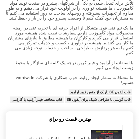
تلاش برای تبدیل شدن به یکی از شرکتهای پیشرو در صنعت تولید مواد
کامپوزیت ، ما همیشه نوآوری را در اولویت خود قرار می دهیم و به طور
مداوم از تجهیزات پیشرفته و روشهای ساخت به روز استفاده می کنیم تا
به مشتریان خود کمک کنیم تا وضعیت پیشرو خود را در بازار حفظ کنند.
ما یک تیم فنی قوی متشکل از افراد حرفه ای با تجربه غنی در زمینه
محصولات مواد کامپوزیت داریم.سفارشات نصب شده همیشه مورد
استقبال قرار می گیرند و کارکنان ما همیشه مطابق با نیازهای مشتریان
ما کار می کنند.ما همیشه بر نوآوری ، کیفیت و خدمات تمرکز می
کنیم.ما به هر پردازش ، طراحی ، ساخت و خدمات توجه زیادی می
کنیم.
با استفاده از آرامید و فیبر کربن درجه یک کلمه ای سازگار با محیط
زیست ایجاد می کنیم.
ما مشتاقانه منتظر ایجاد روابط خوب همکاری با شرکت wordwide
هستیم!
قاب آیفون SE باریک از جنس فیبر آرامید
قاب گوشی با طراحی شیک برای آیفون SE
قاب محافظ فیبر آرامید با گارانتی
بهترين قيمت رو براي
طراحی باریک و براق کیس تلفن تلفن