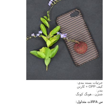
جزئیات بسته بندی:
کیف OPP + کارتن
بندر:
شنژن ، هونگ کونگ
س FAالات متداول: