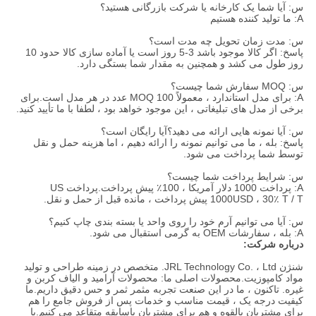
س: آیا شما یک کارخانه یا شرکت بازرگانی هستید؟
A: ما تولید کننده هستیم
س: مدت زمان تحویل چه مدت است؟
پاسخ: اگر کالا موجود باشد 3-5 روز است یا آماده سازی کالا حدود 10
روز طول می کشد و همچنین به مقدار شما بستگی دارد.
س: MOQ سفارش شما چیست؟
A: برای مدل استاندارد ، معمولاً MOQ 100 عدد در هر مدل است.برای
برخی از مدل های تبلیغاتی ، این موجود خواهد بود ، لطفا با ما تأیید کنید.
س: آیا نمونه هایی ارائه می دهید؟آیا رایگان است؟
پاسخ: بله ، ما می توانیم نمونه را ارائه دهیم ، اما هزینه حمل و نقل
توسط شما پرداخت می شود.
س: شرایط پرداخت شما چیست؟
A: پرداخت 1000 دلار آمریکا ، 100٪ پیش پرداخت.پرداخت US
1000USD ، 30٪ T / T پیش پرداخت ، مانده قبل از حمل و نقل.
س: آیا می توانیم آرم خود را روی واحد یا بسته بندی چاپ کنیم؟
A: بله ، سفارشات OEM به گرمی استقبال می شود.
درباره شرکت:
شنژن JRL Technology Co. ، Ltd. متخصص در زمینه طراحی و تولید
مواد کامپوزیت.محصولات اصلی ما: محصولات آرامید و الیاف کربن و
غیره. تاکنون ، ما در این صنعت تجربه مثمر ثمر و حس دقیق داریم.ما
کیفیت درجه یک ، قیمت مناسب و خدمات پس از فروش جامع را هم
برای مشتریان بالقوه و هم برای مشتریان باسابقه متقاعد می کنیم.با