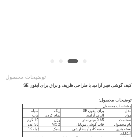
موارد
NEWS
نقشه
سایت
PRIVACY
توضیحات محصول
POLICY
کیف گوشی فیبر آرامید با طراحی ظریف و براق برای آیفون SE
توضیحات محصول:
مشخصات محصول
مدل
برای آیفون SE
رنگ
سیاه
مواد
الیاف آرامید
تمام کردن
مات
ضخامت
0.65 میلی متر
وزن
10 گرم
نام محصول
قاب گوشی موبایل
MOQ
50 عدد
بسته بندی
جعبه کادو / سفارشی
سبک
توله 3K
امکانات: