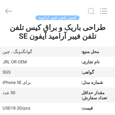
Shenzhen
JRL
Technology
Co.,
Ltd.
کیس تلفن فیبر آرامید
All
Rights
طراحی باریک و براق کیس تلفن
صفحه
Reserved.
تلفن فیبر آرامید آیفون SE
اصلی
محصولات
محل منبع:
گوانگدونگ ، چین
نام تجاری:
JRL OR OEM
فیلم
گواهی:
SGS
های
شماره مدل:
برای iPhone SE
نمایش
مقدار حداقل
50 عدد
تعداد سفارش:
واقعیت
قیمت:
USD18-20/pcs
مجازی