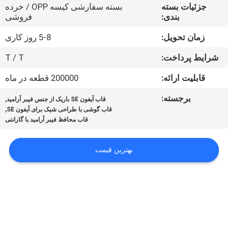
جزئیات بسته
بسته سفارشی کیسه OPP / خرده
بندی:
فروشی
درباره
زمان تحویل:
5-8 روز کاری
ما
شرایط پرداخت:
T / T
کنترل
قابلیت ارائه:
200000 قطعه در ماه
کیفیت
برجسته:
,
قاب آیفون SE باریک از جنس فیبر آرامید
,
قاب گوشی با طراحی شیک برای آیفون SE
قاب محافظ فیبر آرامید با گارانتی
با
ما
بهترین قیمت
تماس
بگیرید
اخبار