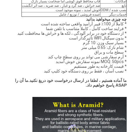
امکانات:
قاب محافظ قوی گوشی اما ضخامت بسیار نازک
تابع
ضد خراش ، ضد گرد و غبار ، ضد ضربه ، ضد اثر انگشت
نصب شده / ODM
خوش آمدید ، نمونه موجود است
خدمات دیگر
عمده فروشی / توزیع / عامل
چه چیزی میخواهید بدانید
* کاملاً از 100٪ فیبر آرامید واقعی ساخته شده است
* فرایند ساخت کامل ، کاملا متناسب با تلفن شما
* از دستگاه خود در برابر آلودگی ، لکه ها و خراش ها محافظت کنید
* بدون سیگنال WIFI تأثیرگذار است
* بسیار سبک وزن: 10 گرم
* شام نازک: 0.65 میلی متر
* سطح مات و براق
* آرم سفارشی می تواند بر روی سطح چاپ کند
* MOQ: 50pcs نمونه سفارش خوش آمدید
* قیمت کارخانه به طور مستقیم
* نصب آسان ، فقط بر روی دستگاه خود کلیپ کنید
ما آماده هستیم ، لطفا در ارسال درخواست خود دریغ نکنید.ما آن را
ASAP پاسخ خواهیم داد.