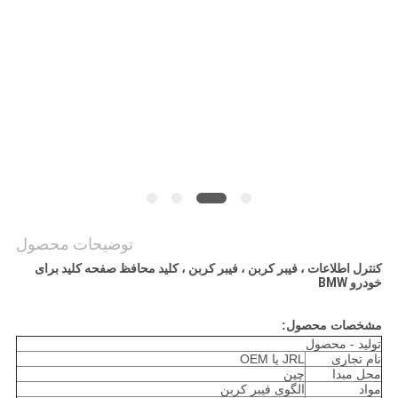
موارد
NEWS
نقشه
سایت
PRIVACY
توضیحات محصول
POLICY
کنترل اطلاعات ، فیبر کربن ، فیبر کربن ، کلید محافظ صفحه کلید برای
خودرو BMW
مشخصات محصول:
تولید - محصول
نام تجاری
JRL یا OEM
محل مبدا
چین
مواد
الگوی فیبر کربن