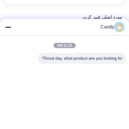
مورد اصلی فیبر کربن
Candy
3K دست - پوشش براق کلید کربن آئودی سبک و براق
کیس کلید اصلی فیبر کربن مقاوم در برابر پورشه 3K
11:35 AM
کاور کلیدی اتومبیل فیبر کربن صاف مقاوم و صاف بپوشید
Good day, what product are you looking for?
دسته بندی های محبوب
همه
کیس آیفون فیبر آرامید
کیس تلفن فیبر آرامید
فیبر آرامید Samsung 
Case
حکاکی تلفن چوبی 
مورد ساعت فیبر 
حکاکی شده
آرامید