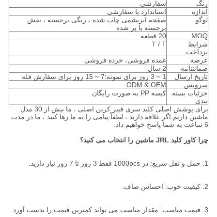
رنگ
سفارشی
اندازه
استاندارد یا سفارشی
لوگو
صفحه ابریشمی چاپ شده ، رنگی برجسته ، نقش
برجسته یا پر شده
MOQ
20 قطعه
شرایط
T / T
پرداخت
عرضه
عمده فروشی، خرده فروشی
ضمانتنامه
2 سال
تاریخ ارسال
1 ~ 3 روز برای نمونه؛7 ~ 15 روز برای سفارش فله
سرویس
ODM & OEM
جزئیات بسته
کیسه PP به صورت رایگان
بندی
برای پوشش اصلی کلید سری فیبر کربن اصلی ، ما بیش از 30 مدل
ماشین داریم.اگر علاقه دارید ، لطفاً پیامی را به ما رها کنید ، ما در مدت
6 ساعت به شما پاسخ خواهیم داد.
چرا کاور کلید JRL ماشین را انتخاب می کنید؟
1. حمل و نقل سریع: در 1000pcs فقط 3 روز تا 7 روز نیاز دارید.
2. کیفیت خوب: احساس صاف.
3. قیمت مناسب: مقدار مناسب می تواند کمترین قیمت را بدست آورد.