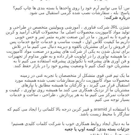
س: آیا می توانیم آرم خود را روی واحدها یا بسته بندی ها چاپ کنیم؟
پاسخ: بله ، سفارشات نصب شده گرمی استقبال می شود.
درباره شرکت:
شنژن JRL شرکت فناوری ، آموزشی ویبولیتین متخصص در طراحی و
تولید مواد کامپوزیت.محصولات اصلی ما: محصولات الیاف آرامید و کربن
و غیره تا به امروز ، ما در این صنعت تجربه مثمر ثمر و حس خوبی
داریم.ما کیفیت کلاس اول ، قیمت مناسب و خدمات جامع خدمات پس
از فروش را برای مشتریان بالقوه و دیرینه دنبال می کنیم.ما در تلاش
برای تبدیل شدن به یکی از شرکت های پیشرو در صنعت مواد کامپوزیت
، ما همیشه نوآوری را در اولویت قرار داده و به طور مداوم از تجهیزات
و فن آوری های پیشرفته با تکنولوژی پیشرفته استفاده می کنیم تا به
مشتریان خود کمک کنیم تا وضعیت پیشرو خود را در بازار حفظ کنند.
ما یک تیم فنی قوی متشکل از متخصصان با تجربه غنی در زمینه
محصولات مواد کامپوزیت داریم.سفارشات نصب شده همیشه مورد
استقبال قرار می گیرند ، و کارکنان ما همیشه مطابق با نیازهای
مشتریان ما از نزدیک همکاری می کنند.ما همیشه روی نوآوری ، کیفیت و
خدمات تمرکز می کنیم.ما به هر پردازش ، طراحی ، ساخت و خدمات
بسیار توجه می کنیم.
با استفاده از aramid و فیبر کربن درجه بالا کلماتی را ایجاد می کنیم که
سازگار با محیط زیست باشد.
ما به دنبال ایجاد روابط همکاری خوب با شرکت کلمات کلیدی هستیم!
جزئیات بسته بندی: کیسه اوپ یا جعبه
بندر حمل و نقل: شنژن