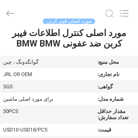
Shenzhen
JRL
Technology
Co.,
Ltd.
مورد اصلی فیبر کربن
All
Rights
مورد اصلی کنترل اطلاعات فیبر
صفحه
Reserved.
کربن ضد عفونی BMW BMW
اصلی
محصولات
محل منبع:
گوانگدونگ ، چین
نام تجاری:
JRL OR OEM
فیلم
گواهی:
SGS
های
شماره مدل:
برای مورد اصلی ماشین
نمایش
مقدار حداقل
50PCS
تعداد سفارش:
واقعیت
قیمت:
USD10-USD18/PCS
مجازی