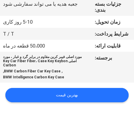
جزئیات بسته
جعبه هدیه یا می تواند سفارشی شود
بندی:
درباره
زمان تحویل:
5-10 روز کاری
ما
شرایط پرداخت:
T / T
کنترل
قابلیت ارائه:
50،000 قطعه در ماه
کیفیت
برجسته:
مورد اصلی فیبر کربن مقاوم در برابر گرد و غبار ، مورد
اصلی Key Car Fiber Fiber، Case Key Keybon
Carbon
,
,
با
BMW Carbon Fiber Car Key Case
BMW Intelligence Carbon Key Case
ما
تماس
بهترین قیمت
بگیرید
اخبار