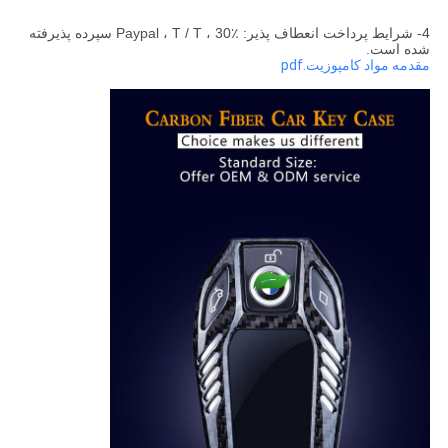
4- شرایط پرداخت انعطاف پذیر: Paypal ، T / T ، 30٪ سپرده پذیرفته
شده است.
مقدمه مواد کامپوزیت.pdf