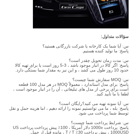
سؤالات متداول:
س: آیا شما یک کارخانه یا شرکت بازرگانی هستید؟
پاسخ: ما تولید کننده هستیم.
س: مدت زمان تحویل چقدر است؟
پاسخ: اگر کالا در انبار موجود باشد ، 3-5 روز است یا برای تهیه کالا
حدود 10 روز طول می کشد ، و این نیز به مقدار شما بستگی دارد.
س: MOQ سفارش شما چیست؟
پاسخ: برای مدل استاندارد ، معمولاً MOQ در هر مدل 100 قطعه
است.برای برخی از مدل های تبلیغاتی ، آن را در انبار موجود است ،
لطفا با ما تأیید کنید.
س: آیا نمونه تهیه می کنید؟رایگان است؟
پاسخ: بله ، ما می توانستیم نمونه را ارائه دهیم ، اما هزینه حمل و نقل
توسط شما پرداخت می شود.
س: شرایط پرداخت شما چیست؟
پاسخ: پرداخت ≤1000 دلار آمریکا ، 100٪ پیش پرداخت.پرداخت US
1000USD ، پیش پرداخت 30٪ T / T ، مانده قبل از حمل.