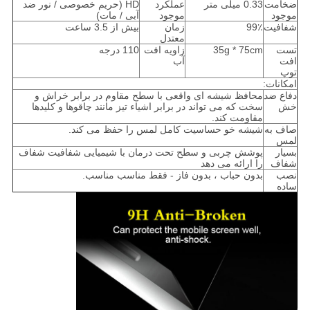
ضخامت
0.33 میلی متر
عملکرد
HD (حریم خصوصی / نور ضد
موجود
موجود
آبی / مات)
شفافیت
99٪
زمان
بیش از 3.5 ساعت
معتدل
تست
35g * 75cm
زاویه افت
110 درجه
افت
آب
توپ
امکانات:
دفاع ضد
محافظ شیشه ای واقعی با سطح مقاوم در برابر خراش و
خش
سخت که می تواند در برابر اشیاء تیز مانند چاقوها و کلیدها
مقاومت کند.
صاف به
شیشه خو حساسیت کامل لمس را حفظ می کند.
لمس
بسیار
پوشش چربی و سطح تحت درمان با شیمیایی شفافیت شفاف
شفاف
را ارائه می دهد
نصب
بدون حباب ، بدون فاز - فقط مناسب مناسب.
ساده