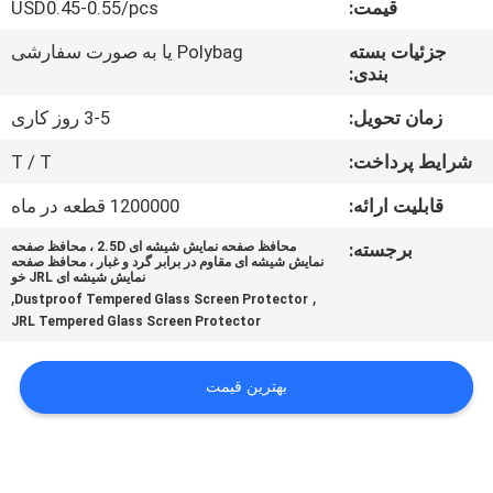
قیمت:
USD0.45-0.55/pcs
درباره
جزئیات بسته
Polybag یا به صورت سفارشی
بندی:
ما
زمان تحویل:
3-5 روز کاری
کنترل
شرایط پرداخت:
T / T
کیفیت
قابلیت ارائه:
1200000 قطعه در ماه
برجسته:
محافظ صفحه نمایش شیشه ای 2.5D ، محافظ صفحه
با
نمایش شیشه ای مقاوم در برابر گرد و غبار ، محافظ صفحه
نمایش شیشه ای JRL خو
,
,
ما
Dustproof Tempered Glass Screen Protector
JRL Tempered Glass Screen Protector
تماس
بگیرید
بهترین قیمت
اخبار