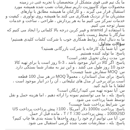
ما یک تیم فنی قوی متشکل از متخصصان با تجربه غنی در زمینه
محصولات مواد کامپوزیت داریم.سفارشات نصب شده همیشه مورد
استقبال قرار می گیرند ، و کارکنان ما همیشه مطابق با نیازهای
مشتریان ما از نزدیک همکاری می کنند.ما همیشه روی نوآوری ، کیفیت و
خدمات تمرکز می کنیم.ما به هر پردازش ، طراحی ، ساخت و خدمات
بسیار توجه می کنیم.
با استفاده از aramid و فیبر کربن درجه بالا کلماتی را ایجاد می کنیم که
سازگار با محیط زیست باشد.
ما به دنبال ایجاد روابط همکاری خوب با شرکت کلمات کلیدی هستیم!
سؤالات متداول:
س: آیا شما یک کارخانه یا شرکت بازرگانی هستید؟
پاسخ: ما تولید کننده هستیم.
س: مدت زمان تحویل چقدر است؟
پاسخ: اگر کالا در انبار موجود باشد ، 3-5 روز است یا برای تهیه کالا
حدود 10 روز طول می کشد ، و این نیز به مقدار شما بستگی دارد.
س: MOQ سفارش شما چیست؟
پاسخ: برای مدل استاندارد ، معمولاً MOQ در هر مدل 100 قطعه
است.برای برخی از مدل های تبلیغاتی ، آن را در انبار موجود است ،
لطفا با ما تأیید کنید.
س: آیا نمونه تهیه می کنید؟رایگان است؟
پاسخ: بله ، ما می توانستیم نمونه را ارائه دهیم ، اما هزینه حمل و نقل
توسط شما پرداخت می شود.
س: شرایط پرداخت شما چیست؟
پاسخ: پرداخت ≤1000 دلار آمریکا ، 100٪ پیش پرداخت.پرداخت US
1000USD ، پیش پرداخت 30٪ T / T ، مانده قبل از حمل.
س: آیا می توانیم آرم خود را روی واحدها یا بسته بندی ها چاپ کنیم؟
پاسخ: بله ، سفارشات نصب شده گرمی استقبال می شود.