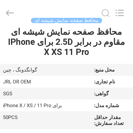
Shenzhen
JRL
Technology
Co.,
Ltd.
محافظ صفحه نمایش شیشه ای
All
Rights
محافظ صفحه نمایش شیشه ای
صفحه
Reserved.
مقاوم در برابر 2.5D برای IPhone
اصلی
X XS 11 Pro
محصولات
محل منبع:
گوانگدونگ ، چین
فیلم
نام تجاری:
JRL OR OEM
های
گواهی:
SGS
شماره مدل:
برای iPhone X / XS / 11 Pro
نمایش
واقعیت
مقدار حداقل
50PCS
تعداد سفارش:
مجازی