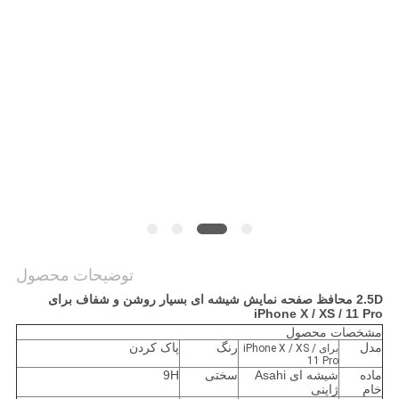
موارد
NEWS
نقشه
سایت
PRIVACY
POLICY
توضیحات محصول
2.5D محافظ صفحه نمایش شیشه ای بسیار روشن و شفاف برای
iPhone X / XS / 11 Pro
مشخصات محصول
مدل
رنگ
پاک کردن
برای iPhone X / XS /
11 Pro
ماده
شیشه ای Asahi
سختی
9H
خام
ژاپنی