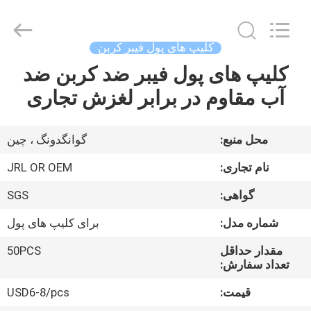
Shenzhen
JRL
Technology
Co.,
Ltd.
کلیپ های پول فیبر کربن
All
Rights
کلیپ های پول فیبر ضد کربن ضد
صفحه
Reserved.
آب مقاوم در برابر لغزش تجاری
اصلی
محصولات
محل منبع:
گوانگدونگ ، چین
نام تجاری:
JRL OR OEM
فیلم
گواهی:
SGS
های
شماره مدل:
برای کلیپ های پول
نمایش
مقدار حداقل
50PCS
تعداد سفارش:
واقعیت
قیمت:
USD6-8/pcs
مجازی