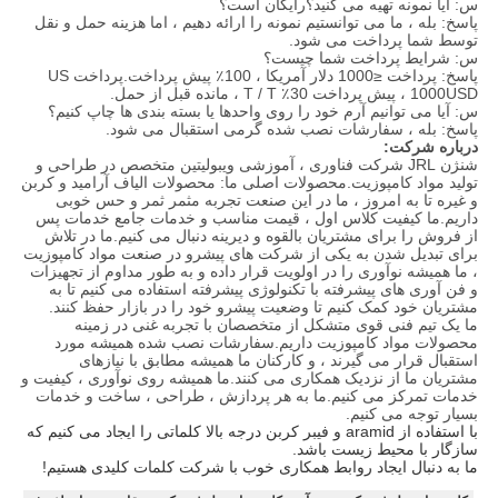
س: آیا نمونه تهیه می کنید؟رایگان است؟
پاسخ: بله ، ما می توانستیم نمونه را ارائه دهیم ، اما هزینه حمل و نقل
توسط شما پرداخت می شود.
س: شرایط پرداخت شما چیست؟
پاسخ: پرداخت ≤1000 دلار آمریکا ، 100٪ پیش پرداخت.پرداخت US
1000USD ، پیش پرداخت 30٪ T / T ، مانده قبل از حمل.
س: آیا می توانیم آرم خود را روی واحدها یا بسته بندی ها چاپ کنیم؟
پاسخ: بله ، سفارشات نصب شده گرمی استقبال می شود.
درباره شرکت:
شنژن JRL شرکت فناوری ، آموزشی ویبولیتین متخصص در طراحی و
تولید مواد کامپوزیت.محصولات اصلی ما: محصولات الیاف آرامید و کربن
و غیره تا به امروز ، ما در این صنعت تجربه مثمر ثمر و حس خوبی
داریم.ما کیفیت کلاس اول ، قیمت مناسب و خدمات جامع خدمات پس
از فروش را برای مشتریان بالقوه و دیرینه دنبال می کنیم.ما در تلاش
برای تبدیل شدن به یکی از شرکت های پیشرو در صنعت مواد کامپوزیت
، ما همیشه نوآوری را در اولویت قرار داده و به طور مداوم از تجهیزات
و فن آوری های پیشرفته با تکنولوژی پیشرفته استفاده می کنیم تا به
مشتریان خود کمک کنیم تا وضعیت پیشرو خود را در بازار حفظ کنند.
ما یک تیم فنی قوی متشکل از متخصصان با تجربه غنی در زمینه
محصولات مواد کامپوزیت داریم.سفارشات نصب شده همیشه مورد
استقبال قرار می گیرند ، و کارکنان ما همیشه مطابق با نیازهای
مشتریان ما از نزدیک همکاری می کنند.ما همیشه روی نوآوری ، کیفیت و
خدمات تمرکز می کنیم.ما به هر پردازش ، طراحی ، ساخت و خدمات
بسیار توجه می کنیم.
با استفاده از aramid و فیبر کربن درجه بالا کلماتی را ایجاد می کنیم که
سازگار با محیط زیست باشد.
ما به دنبال ایجاد روابط همکاری خوب با شرکت کلمات کلیدی هستیم!