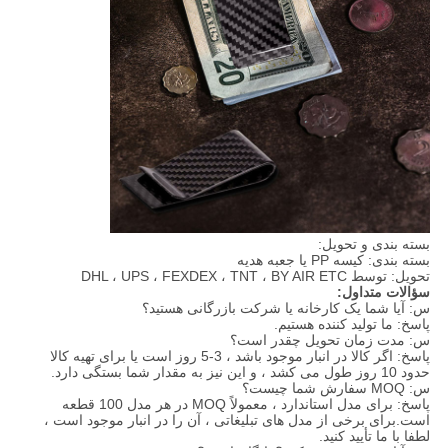
بسته بندی و تحویل:
بسته بندی: کیسه PP یا جعبه هدیه
تحویل: توسط DHL ، UPS ، FEXDEX ، TNT ، BY AIR ETC
سؤالات متداول:
س: آیا شما یک کارخانه یا شرکت بازرگانی هستید؟
پاسخ: ما تولید کننده هستیم.
س: مدت زمان تحویل چقدر است؟
پاسخ: اگر کالا در انبار موجود باشد ، 3-5 روز است یا برای تهیه کالا
حدود 10 روز طول می کشد ، و این نیز به مقدار شما بستگی دارد.
س: MOQ سفارش شما چیست؟
پاسخ: برای مدل استاندارد ، معمولاً MOQ در هر مدل 100 قطعه
است.برای برخی از مدل های تبلیغاتی ، آن را در انبار موجود است ،
لطفا با ما تأیید کنید.