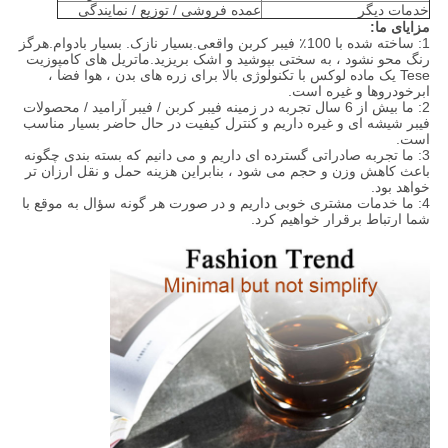
خدمات دیگر
عمده فروشی / توزیع / نمایندگی
مزایای ما:
1: ساخته شده با 100٪ فیبر کربن واقعی.بسیار نازک. بسیار بادوام.هرگز
رنگ محو نشود ، به سختی بپوشید و اشک بریزید.ماتریل های کامپوزیت
Tese یک ماده لوکس با تکنولوژی بالا برای زره ​​های بدن ، هوا فضا ،
ابرخودروها و غیره است.
2: ما بیش از 6 سال تجربه در زمینه فیبر کربن / فیبر آرامید / محصولات
فیبر شیشه ای و غیره داریم و کنترل کیفیت در حال حاضر بسیار مناسب
است.
3: ما تجربه صادراتی گسترده ای داریم و می دانیم که بسته بندی چگونه
باعث کاهش وزن و حجم می شود ، بنابراین هزینه حمل و نقل ارزان تر
خواهد بود.
4: ما خدمات مشتری خوبی داریم و در صورت هر گونه سؤال به موقع با
شما ارتباط برقرار خواهیم کرد.