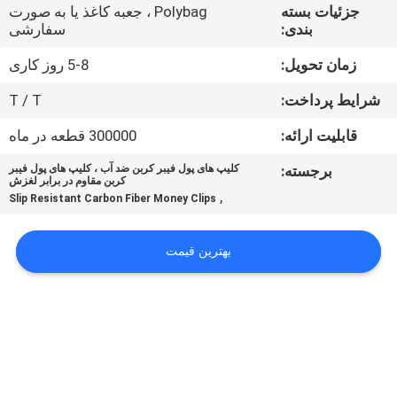
جزئیات بسته
Polybag ، جعبه کاغذ یا به صورت
بندی:
سفارشی
درباره
زمان تحویل:
5-8 روز کاری
ما
شرایط پرداخت:
T / T
کنترل
قابلیت ارائه:
300000 قطعه در ماه
کیفیت
برجسته:
کلیپ های پول فیبر کربن ضد آب ، کلیپ های پول فیبر
کربن مقاوم در برابر لغزش
,
Slip Resistant Carbon Fiber Money Clips
با
ما
بهترین قیمت
تماس
بگیرید
اخبار