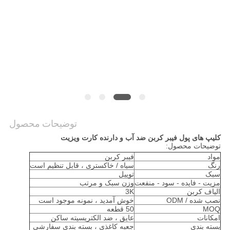
موارد
NEWS
نقشه
سایت
توضیحات محصول
PRIVACY
کلیپ های پول فیبر کربن ضد آب و دارنده کارت ویزیت
POLICY
توضیحات محصول:
مواد
فیبر کربن
رنگ
سیاه / خاکستری ، قابل تنظیم است
سبک
توییل
مزیت - فایده - سود - منفعت
وزن سبک و مرتب
الیاف کربن
3K
نصب شده / ODM
خوش آمدید ، نمونه موجود است
MOQ
50 قطعه
امکانات
عایق ، ضد الکتریسیته ساکن
بسته بندی
جعبه کاغذی ، بسته بندی سفارشی